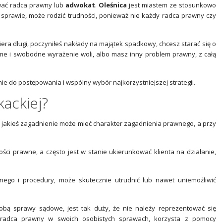
wać radca prawny lub
adwokat
.
Oleśnica
jest miastem ze stosunkowo
sprawie, może rodzić trudności, ponieważ nie każdy radca prawny czy
iera długi, poczyniłeś nakłady na majątek spadkowy, chcesz starać się o
me i swobodne wyrażenie woli, albo masz inny problem prawny, z całą
do postępowania i wspólny wybór najkorzystniejszej strategii.
kackiej?
 że jakieś zagadnienie może mieć charakter zagadnienia prawnego, a przy
ści prawne, a często jest w stanie ukierunkować klienta na działanie,
go i procedury, może skutecznie utrudnić lub nawet uniemożliwić
obą sprawy sądowe, jest tak duży, że nie należy reprezentować się
radca prawny w swoich osobistych sprawach, korzysta z pomocy