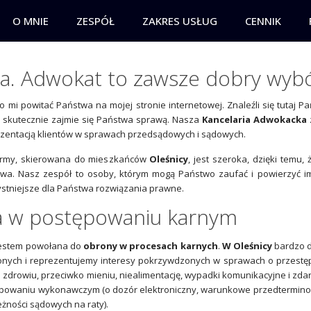
O MNIE
ZESPÓŁ
ZAKRES USŁUG
CENNIK
ca. Adwokat to zawsze dobry wyb
ło mi powitać Państwa na mojej stronie internetowej. Znaleźli się tuta
 skutecznie zajmie się Państwa sprawą. Nasza
Kancelaria Adwokacka
zentacją klientów w sprawach przedsądowych i sądowych.
firmy, skierowana do mieszkańców
Oleśnicy
, jest szeroka, dzięki temu,
awa. Nasz zespół to osoby, którym mogą Państwo zaufać i powierzyć 
ystniejsze dla Państwa rozwiązania prawne.
 w postępowaniu karnym
estem powołana do
obrony w procesach karnych
.
W Oleśnicy
bardzo d
nych i reprezentujemy interesy pokrzywdzonych w sprawach o przestęp
i zdrowiu, przeciwko mieniu, niealimentację, wypadki komunikacyjne i zd
powaniu wykonawczym (o dozór elektroniczny, warunkowe przedterminowe
żności sądowych na raty).