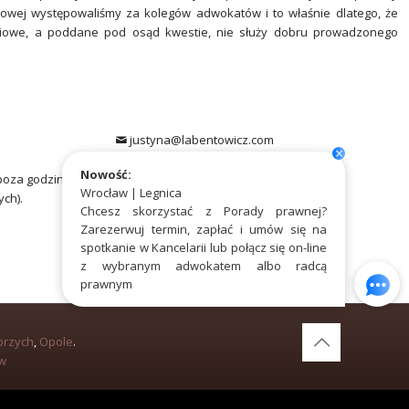
ądowej występowaliśmy za kolegów adwokatów i to właśnie dlatego, że
ciowe, a poddane pod osąd kwestie, nie służy dobru prowadzonego
justyna@labentowicz.com
×
www.labentowicz.com
Nowość:
(poza godzinami
Wrocław | Legnica
ych).
Chcesz skorzystać z Porady prawnej?
Zarezerwuj termin, zapłać i umów się na
spotkanie w Kancelarii lub połącz się on-line
z wybranym adwokatem albo radcą
prawnym
brzych
,
Opole
.
aw