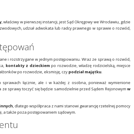
y
, właściwy w pierwszej instancji, jest Sąd Okręgowy we Wrocławiu, gdzie
rozwodowych, udział adwokata lub radcy prawnego w sprawie o rozwód,
stępowań
ane i rozstrzygane w jednym postępowaniu. Wraz ze sprawą o rozwód,
ka,
kontakty z dzieckiem
po rozwodzie, władzę rodzicielską, miejsce
ałżonków po rozwodzie, eksmisję, czy
podział majątku
.
 sprawach łącznie, ale i w każdej z osobna, ponieważ wymienione
 ze sprawy toczyć się będzie samodzielnie przed Sądem Rejonowym
w
innych
, dlatego współpraca z nami stanowi gwarancję rzetelnej pomocy
cji, a także poza postępowaniem sądowym.
mentu