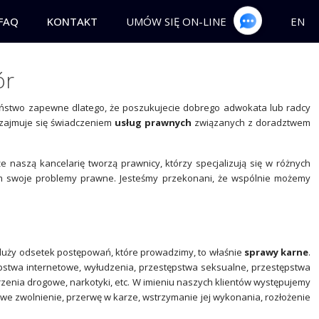
EN
FAQ
KONTAKT
UMÓW SIĘ ON-LINE
ór
j Państwo zapewne dlatego, że poszukujecie dobrego adwokata lub radcy
zajmuje się świadczeniem
usług prawnych
związanych z doradztwem
 że naszą kancelarię tworzą prawnicy, którzy specjalizują się w różnych
im swoje problemy prawne. Jesteśmy przekonani, że wspólnie możemy
uży odsetek postępowań, które prowadzimy, to właśnie
sprawy karne
.
stwa internetowe, wyłudzenia, przestępstwa seksualne, przestępstwa
arzenia drogowe, narkotyki, etc. W imieniu naszych klientów występujemy
 zwolnienie, przerwę w karze, wstrzymanie jej wykonania, rozłożenie