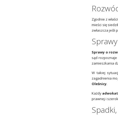
Rozwód
Zgodnie z właśc
mieści się sied
zwłaszcza jeśli
Sprawy
Sprawy o roz
sąd rozpoznaje 
zamieszkania dz
W takiej sytuac
zagadnienia mo
Oleśnicy
.
Każdy
adwoka
prawnej i szero
Spadki