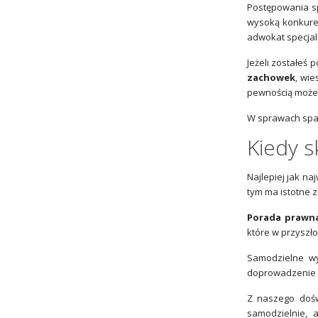
Postępowania sp
wysoką konkuren
adwokat specjal
Jeżeli zostałeś 
zachowek
, wi
pewnością możes
W sprawach spad
Kiedy s
Najlepiej jak na
tym ma istotne z
Porada prawn
które w przyszło
Samodzielne wy
doprowadzenie s
Z naszego dośw
samodzielnie,