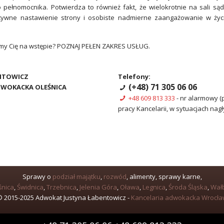
 pełnomocnika. Potwierdza to również fakt, że wielokrotnie na sali s
tywne nastawienie strony i osobiste nadmierne zaangażowanie w ży
my Cię na wstępie? POZNAJ PEŁEN
ZAKRES USŁUG
.
NTOWICZ
Telefony:
(+48) 71 305 06 06
DWOKACKA OLEŚNICA
+48 609 813 333
- nr alarmowy 
pracy Kancelarii, w sytuacjach nagł
Sprawy o
podział majątku
,
rozwód
, alimenty, sprawy karne,
śnica
,
Świdnica
,
Trzebnica
,
Jelenia Góra
,
Oława
,
Legnica
,
Środa Śląska
,
Wał
 2015-2025 Adwokat Justyna Łabentowicz -
Kancelaria adwokacka Wrocł