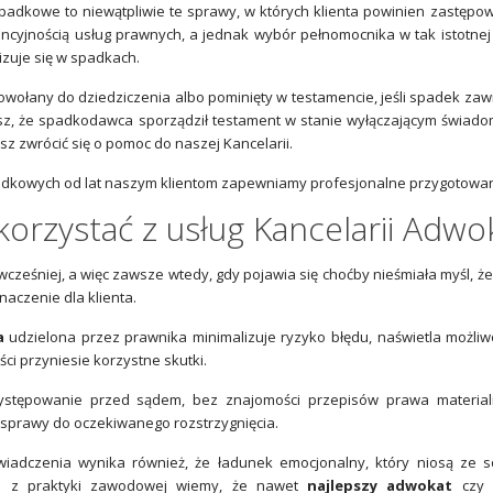
adkowe to niewątpliwie te sprawy, w których klienta powinien zastępo
cyjnością usług prawnych, a jednak wybór pełnomocnika w tak istotnej 
izuje się w spadkach.
powołany do dziedziczenia albo pominięty w testamencie, jeśli spadek zaw
esz, że spadkodawca sporządził testament w stanie wyłączającym świado
z zwrócić się o pomoc do naszej Kancelarii.
kowych od lat naszym klientom zapewniamy profesjonalne przygotowanie 
korzystać z usług Kancelarii Adwo
jwcześniej, a więc zawsze wtedy, gdy pojawia się choćby nieśmiała myśl,
naczenie dla klienta.
a
udzielona przez prawnika minimalizuje ryzyko błędu, naświetla możliwo
ści przyniesie korzystne skutki.
stępowanie przed sądem, bez znajomości przepisów prawa materialne
prawy do oczekiwanego rozstrzygnięcia.
iadczenia wynika również, że ładunek emocjonalny, który niosą ze s
 a z praktyki zawodowej wiemy, że nawet
najlepszy adwokat
czy 