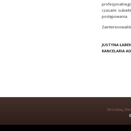
profesjonalnego
czasami subiek
postępowania.
Zainteresowaliś
JUSTYNA ŁABE
KANCELARIA A
Wrocław
,
Ole
©