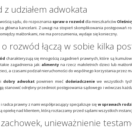
 z udziałem adwokata
iwością sądu, do rozpoznania
spraw o rozwód
dla mieszkańców
Oleśnic
ziba główna kancelarii. Z uwagi na stopień skomplikowania postępowań 
 pomiędzy małżonkami, nie ma porozumienia, wydaje się konieczny.
 o rozwód łączą w sobie kilka po
wód
charakteryzują się mnogością zagadnień prawnych, które są kumulow
takie zagadnienia jak:
alimenty
na rzecz małoletnich dzieci lub małżon
ieci, a czasami podział nieruchomości do wspólnego korzystania przez m
ji
dobry adwokat
powinien mieć
doświadczenie
we wszystkich tych
gą stanowić odrębny przedmiot postępowania sądowego i wówczas każda
t
i radca prawny z nami współpracujący specjalizuje się
w sprawach rodz
ką opiekę nad klientem, którą roztaczamy przed sądami wszystkich instan
, zachowek, unieważnienie testa