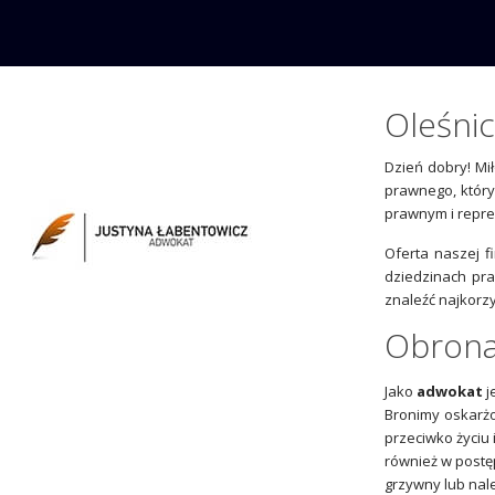
Oleśni
Dzień dobry! Mi
prawnego, który
prawnym i repre
Oferta naszej 
dziedzinach pr
znaleźć najkorz
Obrona
Jako
adwokat
j
Bronimy oskarżo
przeciwko życiu 
również w postę
grzywny lub nale