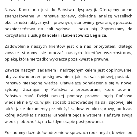
Nasza Kancelaria jest do Państwa dyspozycji. Oferujemy pełne
zaangażowanie w Państwa sprawy, dokładną analizę wszelkich
okoliczności faktycznych i prawnych, stanowimy gwarancję poczucia
bezpieczeństwa na sali sądowej i poza nią. Zapraszamy do
korzystania z usług
Kancelarii Łabentowicz Legnica
.
Zadowolenie naszych klientów jest dla nas priorytetem, dlatego
zawsze staramy się otaczać naszych klientów wszechstronną
opieką, która nierzadko wykracza poza kwestie prawne.
Zawsze naszym zadaniem i nadrzędnym celem jest dopilnowanie,
aby zarówno przed postępowaniem, jak i na sali sądowej, posiadali
Państwo niezbędną wiedzę, ułatwiającą odnalezienie się w nowej
sytuacji. Zaznajomimy Państwa z procedurami, które powinni
Państwo znać. Dzięki naszej pomocy prawnej będą Państwo
wiedzieli nie tylko, w jaki sposób zachować się na sali sądowej, ale
także jakie dokumenty przedłożyć sądowi w toku sprawy, podczas
której
adwokat z naszej Kancelarii
będzie wspierał Państwa swoją
wiedzą i obecnością na każdym etapie postępowania.
Posiadamy duże doświadczenie w sprawach rodzinnych, bowiem od