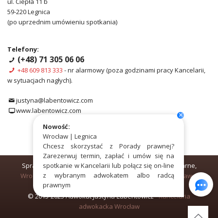
ul. Ciepła 11 b
59-220 Legnica
(po uprzednim umówieniu spotkania)
Telefony:
(+48) 71 305 06 06
+48 609 813 333
- nr alarmowy (poza godzinami pracy Kancelarii,
w sytuacjach nagłych).
justyna@labentowicz.com
www.labentowicz.com
×
Nowość:
Wrocław | Legnica
Chcesz skorzystać z Porady prawnej?
Zarezerwuj termin, zapłać i umów się na
Sprawy o
spotkanie w Kancelarii lub połącz się on-line
podział majątku
,
rozwód
, alimenty, sprawy karne,
z wybranym adwokatem albo radcą
Wrocław
,
Oleśnica
,
Świdnica
,
Trzebnica
,
Jelenia Góra
,
Oława
,
prawnym
Legnica
,
Środa Śląska
,
Wałbrzych
,
Opole
.
© 2015-2025 Adwokat Justyna Łabentowicz -
Kancelaria
adwokacka Wrocław