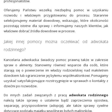
profesjonalistów.
Oferujemy Państwu wszelką niezbędną pomoc w uzyskaniu
rozwodu i właściwym przygotowaniu do procesu. Starannie
selekcjonujemy materiał dowodowy, wskazując, które okoliczności
pozostają istotne dla sprawy i informujemy naszych klientów, jak
właściwie dobrać źródła dowodowe w procesie.
Jakiej innej pomocy można oczekiwać od adwokata
rodzinnego?
Kancelaria adwokacka świadczy pomoc prawną także w zakresie
spraw o alimenty. Stanowimy również wsparcie dla osób, które
starają się o powierzenie im władzy rodzicielskiej nad małoletnim
dzieckiem lub ograniczenie jej byłemu współmałżonkowi. Pomagamy
uzyskać satysfakcjonujące rozstrzygnięcie w sprawach o kontakty z
dziećmi po rozwodzie.
Do innych zadań związanych z pracą
adwokata rodzinnego
należą także sprawy o ustalenie bądź zaprzeczenia ojcostwa,
separację, przysposobienie (adopcję), ale także sprawy cywilne
dotyczące podziału majątku wspólnego byłych małżonków.