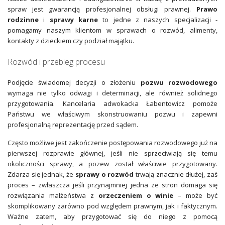
spraw jest gwarancją profesjonalnej obsługi prawnej.
Prawo
rodzinne
i
sprawy karne
to jedne z naszych specjalizacji -
pomagamy naszym klientom w sprawach o rozwód, alimenty,
kontakty z dzieckiem czy podział majątku.
Rozwód i przebieg procesu
Podjęcie świadomej decyzji o złożeniu
pozwu rozwodowego
wymaga nie tylko odwagi i determinacji, ale również solidnego
przygotowania. Kancelaria adwokacka Łabentowicz pomoże
Państwu we właściwym skonstruowaniu pozwu i zapewni
profesjonalną reprezentację przed sądem.
Często możliwe jest zakończenie postępowania rozwodowego już na
pierwszej rozprawie głównej, jeśli nie sprzeciwiają się temu
okoliczności sprawy, a pozew został właściwie przygotowany.
Zdarza się jednak, że
sprawy o rozwód
trwają znacznie dłużej, zaś
proces – zwłaszcza jeśli przynajmniej jedna ze stron domaga się
rozwiązania małżeństwa z
orzeczeniem o winie
– może być
skomplikowany zarówno pod względem prawnym, jak i faktycznym.
Ważne zatem, aby przygotować się do niego z pomocą