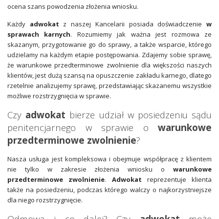
ocena szans powodzenia złożenia wniosku.
Każdy
adwokat
z naszej Kancelarii posiada doświadczenie
w
sprawach karnych
. Rozumiemy jak ważna jest rozmowa ze
skazanym, przygotowanie go do sprawy, a także wsparcie, którego
udzielamy na każdym etapie postępowania. Zdajemy sobie sprawę,
że warunkowe przedterminowe zwolnienie dla większości naszych
klientów, jest dużą szansą na opuszczenie zakładu karnego, dlatego
rzetelnie analizujemy sprawę, przedstawiając skazanemu wszystkie
możliwe rozstrzygnięcia w sprawie.
Czy
adwokat
bierze udział w posiedzeniu sądu
penitencjarnego w sprawie o
warunkowe
przedterminowe zwolnienie
?
Nasza usługa jest kompleksowa i obejmuje współpracę z klientem
nie tylko w zakresie złożenia wniosku o
warunkowe
przedterminowe zwolnienie
.
Adwokat
reprezentuje klienta
także na posiedzeniu, podczas którego walczy o najkorzystniejsze
dla niego rozstrzygnięcie.
Odmowa i co dalej? Czy
adwokat
może