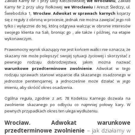
Zakład Karny Nr 1 przy ulicy Kleczkowskiej
we Wrocławiu
, Zakład
Karny Nr 2 przy ulicy Fiołkowej
we Wrocławiu
i Areszt Śledczy, ul.
Świebodzka 1,
Wrocław
.
Adwokat w sprawach karnych
kojarzy
się z reguły z obroną w procesie, jednak nie można zawężać jego roli
tylko i wyłącznie do tej, którą odgrywa walcząc w obronie interesów
swojego klienta na Sali, broniąc go , ale także i później, na etapie
wykonawczym.
Prawomocny wyrok skazujący nie jest końcem walki i nie oznacza, że
skazany nie może polepszyć swojej sytuacji życiowej i skorzystać z
pewnego rodzaju dobrodziejstwa, jakim można nazwać
warunkowe przedterminowe zwolnienie
. Adwokat w tego
rodzaju sprawach stanowi wsparcie dla skazanego osadzonego w
jednostce penitencjarnej, a jednocześnie może działać w jego
imieniu, aby skrócić okres osadzenia.
Ogólna reguła, zgodnie z art. 78 Kodeksu Karnego dozwala na
zwolnienie skazanego po odbyciu co najmniej połowy kary. W
pewnych przypadkach okres ten ulega wydłużeniu.
Wrocław. Adwokat warunkowe
przedterminowe zwolnienie
– jak działamy w