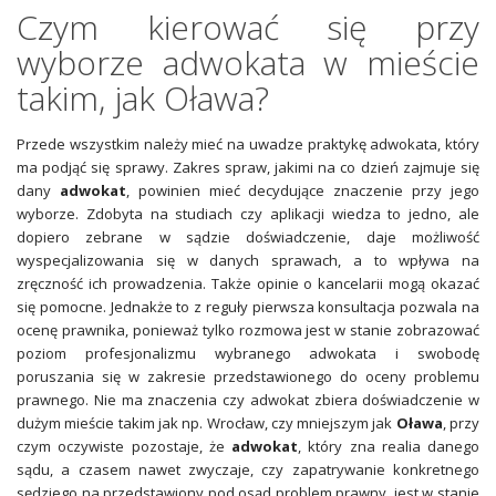
Czym kierować się przy
wyborze adwokata w mieście
takim, jak Oława?
Przede wszystkim należy mieć na uwadze praktykę adwokata, który
ma podjąć się sprawy. Zakres spraw, jakimi na co dzień zajmuje się
dany
adwokat
, powinien mieć decydujące znaczenie przy jego
wyborze. Zdobyta na studiach czy aplikacji wiedza to jedno, ale
dopiero zebrane w sądzie doświadczenie, daje możliwość
wyspecjalizowania się w danych sprawach, a to wpływa na
zręczność ich prowadzenia. Także opinie o kancelarii mogą okazać
się pomocne. Jednakże to z reguły pierwsza konsultacja pozwala na
ocenę prawnika, ponieważ tylko rozmowa jest w stanie zobrazować
poziom profesjonalizmu wybranego adwokata i swobodę
poruszania się w zakresie przedstawionego do oceny problemu
prawnego. Nie ma znaczenia czy adwokat zbiera doświadczenie w
dużym mieście takim jak np. Wrocław, czy mniejszym jak
Oława
, przy
czym oczywiste pozostaje, że
adwokat
, który zna realia danego
sądu, a czasem nawet zwyczaje, czy zapatrywanie konkretnego
sędziego na przedstawiony pod osąd problem prawny, jest w stanie