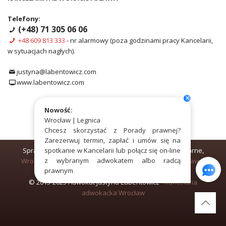
Telefony:
(+48) 71 305 06 06
+48 609 813 333
- nr alarmowy (poza godzinami pracy Kancelarii,
w sytuacjach nagłych).
justyna@labentowicz.com
www.labentowicz.com
×
Nowość:
Wrocław | Legnica
Chcesz skorzystać z Porady prawnej?
Zarezerwuj termin, zapłać i umów się na
Sprawy o
spotkanie w Kancelarii lub połącz się on-line
podział majątku
,
rozwód
, alimenty, sprawy karne,
z wybranym adwokatem albo radcą
Wrocław
,
Oleśnica
,
Świdnica
,
Trzebnica
,
Jelenia Góra
,
Oława
,
prawnym
Legnica
,
Środa Śląska
,
Wałbrzych
,
Opole
.
© 2015-2025 Adwokat Justyna Łabentowicz -
Kancelaria
adwokacka Wrocław