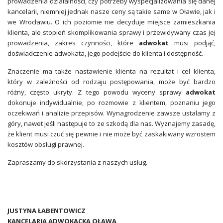
prowadzenia działalności, czy potrzeby wyspecjalizowania się danej
kancelarii, niemniej jednak nasze ceny są takie same w Oławie, jak i
we Wrocławiu. O ich poziomie nie decyduje miejsce zamieszkania
klienta, ale stopień skomplikowania sprawy i przewidywany czas jej
prowadzenia, zakres czynności, które
adwokat
musi podjąć,
doświadczenie adwokata, jego podejście do klienta i dostępność.
Znaczenie ma także nastawienie klienta na rezultat i cel klienta,
który w zależności od rodzaju postępowania, może być bardzo
różny, często ukryty. Z tego powodu wyceny sprawy
adwokat
dokonuje indywidualnie, po rozmowie z klientem, poznaniu jego
oczekiwań i analizie przepisów. Wynagrodzenie zawsze ustalamy z
góry, nawet jeśli następuje to ze szkodą dla nas. Wyznajemy zasadę,
że klient musi czuć się pewnie i nie może być zaskakiwany wzrostem
kosztów obsługi prawnej.
Zapraszamy do skorzystania z naszych usług.
JUSTYNA ŁABENTOWICZ
KANCELARIA ADWOKACKA OŁAWA