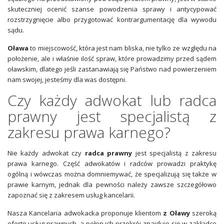
skuteczniej ocenić szanse powodzenia sprawy i antycypować
rozstrzygnięcie albo przygotować kontrargumentację dla wywodu
sądu.
Oława
to miejscowość, która jest nam bliska, nie tylko ze względu na
położenie, ale i właśnie ilość spraw, które prowadzimy przed sądem
oławskim, dlatego jeśli zastanawiają się Państwo nad powierzeniem
nam swojej, jesteśmy dla was dostępni.
Czy każdy adwokat lub radca
prawny jest specjalistą z
zakresu prawa karnego?
Nie każdy adwokat czy
radca prawny
jest specjalistą z zakresu
prawa karnego. Część adwokatów i radców prowadzi praktykę
ogólną i wówczas można domniemywać, że specjalizują się także w
prawie karnym, jednak dla pewności należy zawsze szczegółowo
zapoznać się z zakresem usług kancelarii.
Nasza Kancelaria adwokacka proponuje klientom
z Oławy
szeroką
ofertę usług prawnych, a pełen ich przekrój znajduje się w zakładce