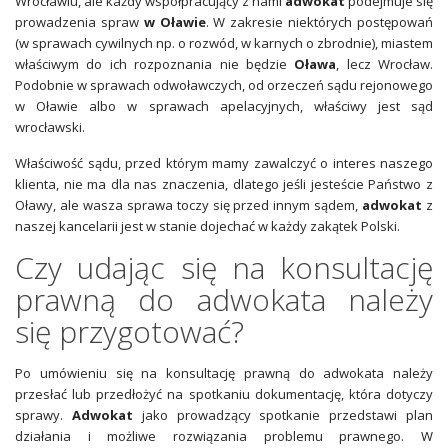
Wrocławiu, ale każdy współpracujący z nami
adwokat
podejmuje się
prowadzenia spraw
w Oławie
. W zakresie niektórych postępowań
(w sprawach cywilnych np. o rozwód, w karnych o zbrodnie), miastem
właściwym do ich rozpoznania nie będzie
Oława
, lecz Wrocław.
Podobnie w sprawach odwoławczych, od orzeczeń sądu rejonowego
w Oławie albo w sprawach apelacyjnych, właściwy jest sąd
wrocławski.
Właściwość sądu, przed którym mamy zawalczyć o interes naszego
klienta, nie ma dla nas znaczenia, dlatego jeśli jesteście Państwo z
Oławy, ale wasza sprawa toczy się przed innym sądem,
adwokat
z
naszej kancelarii jest w stanie dojechać w każdy zakątek Polski.
Czy udając się na konsultację
prawną do adwokata należy
się przygotować?
Po umówieniu się na konsultację prawną do adwokata należy
przesłać lub przedłożyć na spotkaniu dokumentację, która dotyczy
sprawy.
Adwokat
jako prowadzący spotkanie przedstawi plan
działania i możliwe rozwiązania problemu prawnego. W