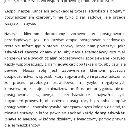
Jeżeli szukacie Państwo wsparcia prawnego, dobrze trafiliście.
Zespół naszej Kancelarii adwokackiej tworzą adwokaci z bogatym
doświadczeniem czerpanym nie tylko z sali sądowej, ale przede
wszystkim z życia.
Naszym klientom doradzamy zarówno w postępowaniu
przedsądowym, jak i na każdym etapie postępowania sądowego,
rzetelnie informując o stanie sprawy, którą nam powierzyli. Jako
adwokaci
zawsze dbamy o to, aby nasi zleceniodawcy rozumieli
konsekwencje swoich działań procesowych i spodziewane korzyści.
Każdy współpracujący z nami
adwokat
dba także o to, aby czuli się
pewnie. Naszą rolą jest zapewnienie klientom poczucia
bezpieczeństwa, w sposób, który zagwarantuje im przeświadczenie,
że proces przebiega prawidłowo, a ryzyko negatywnych
konsekwencji zostaje zminimalizowane. Staranne przygotowanie do
postępowania sądowego, przedstawienie najważniejszych
zagadnień prawnych, objaśnienie następujących po sobie etapów
postępowania i charakterystyka podejmowanych kolejno działań, to
również sprawy, o które powinien zadbać każdy
dobry adwokat
.
Oława
to miejsce, w którym działamy i świadczymy pomoc prawną
dla jej mieszkańców.